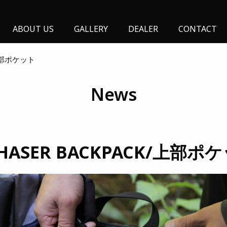
ABOUT US
GALLERY
DEALER
CONTACT
/上部ポケット
News
CHASER BACKPACK/上部ポ